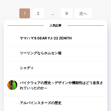
投
1
2
…
9
次へ
稿
人気記事
ナ
ビ
ヤマハ Y’S GEAR YJ-22 ZENITH
ゲ
ツーリングならホムセン箱
ー
シ
シャディ
ョ
ン
バイクウェアの歴史～デザインや機能性はどう改良さ
れていったのか～
アルパインスターズの歴史